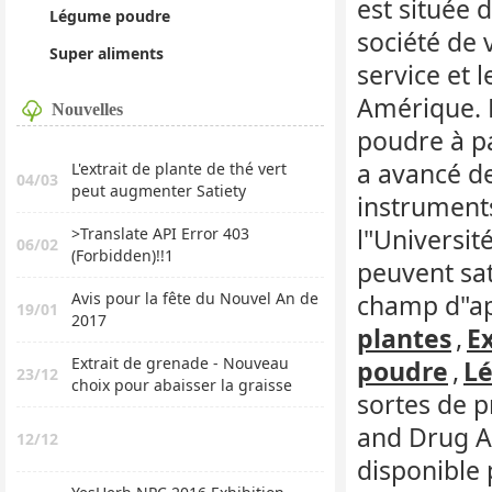
est située 
Légume poudre
société de 
Super aliments
service et 
Amérique. N
Nouvelles
poudre à pa
a avancé d
L'extrait de plante de thé vert
04/03
peut augmenter Satiety
instrument
l"Universit
>Translate API Error 403
06/02
(Forbidden)!!1
peuvent sat
Avis pour la fête du Nouvel An de
champ d"ap
19/01
2017
plantes
,
E
Extrait de grenade - Nouveau
poudre
,
L
23/12
choix pour abaisser la graisse
sortes de p
and Drug Ad
12/12
disponible 