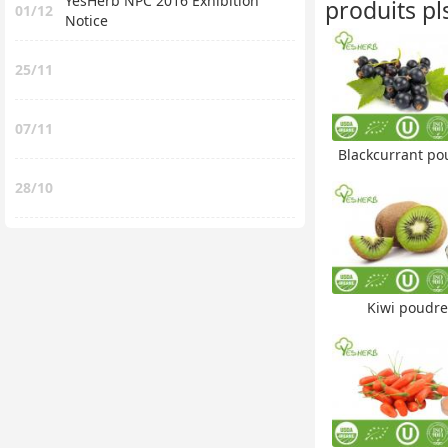
YesHerb NPC 2016 Exhibition
produits pl
01/12
Notice
25/11
07/11
Blackcurrant po
28/10
Kiwi poudre