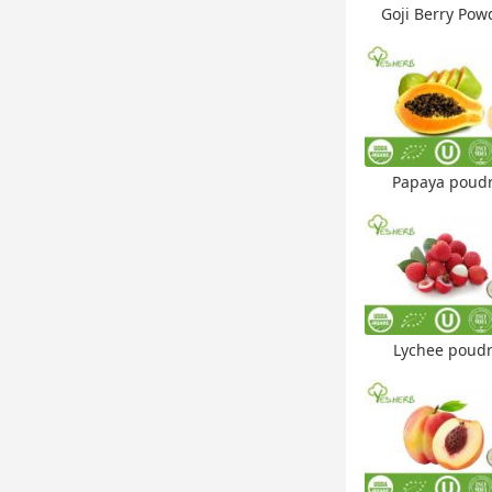
Goji Berry Pow
Papaya poud
Lychee poud