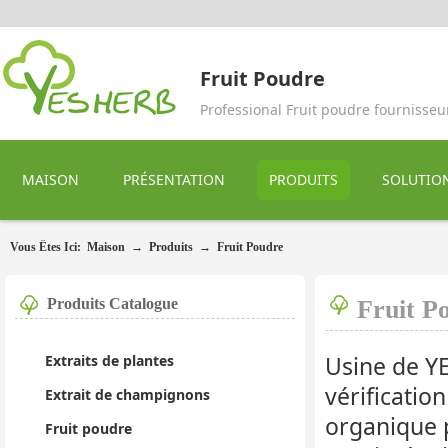
Fruit Poudre
Professional Fruit poudre fournisseu
MAISON
PRÉSENTATION
PRODUITS
SOLUTIO
Vous Êtes Ici:
Maison
→
Produits
→
Fruit Poudre
Produits Catalogue
Fruit P
Usine de YE
Extraits de plantes
vérificatio
Extrait de champignons
organique p
Fruit poudre