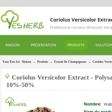
Coriolus Versicolor Extra
Professional Coriolus Versicolor Extr
MAISON
PRÉSENTATION
PRODUITS
SOLUTIO
Vous Êtes Ici:
Maison
→
Produits
→
Extrait De Champignons
→
Coriolus Versic
Coriolus Versicolor Extract - Polys
10%-50%
Nombre:
YS-82
Nom du produ