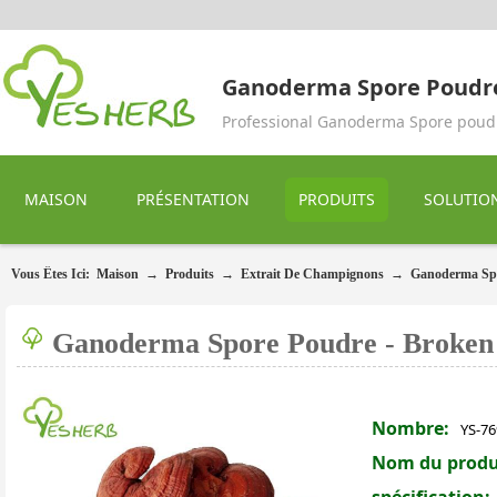
Ganoderma Spore Poudr
Professional Ganoderma Spore poud
MAISON
PRÉSENTATION
PRODUITS
SOLUTIO
Vous Êtes Ici:
Maison
→
Produits
→
Extrait De Champignons
→
Ganoderma Sp
Ganoderma Spore Poudre - Broken
Nombre:
YS-76
Nom du produ