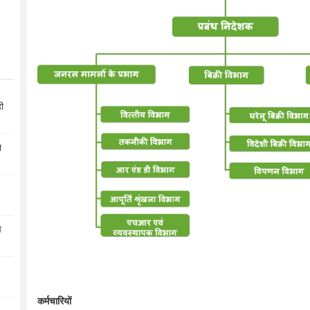
ही
ा
प
कर्मचारियों