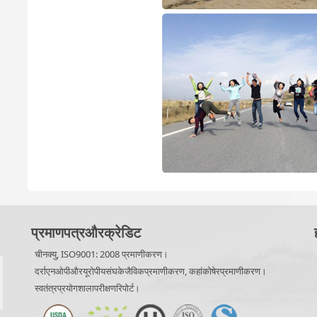
प्रमाणपत्रऔरक्रेडिट
चीनक्यु, ISO9001: 2008 प्रमाणीकरण।
दर्राएनओपीऔरयूरोपीयसंघकेजैविकप्रमाणीकरण, कहांकोषेरप्रमाणीकरण।
स्वतंत्रप्रयोगशालापरीक्षणरिपोर्ट।