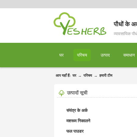
पौधों के अर
व्यावसायिक पौधों
घर
परिचय
उत्पाद
समाधान
आप यहाँ हैं:
घर
→
परिचय
→
हमारी टीम
उत्पादों सूची
संयंत्र के अर्क
मशरूम निकालने
फल पाउडर