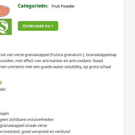
Categorieën:
Fruit Powder
Onderzoek nu +
uit van verse granaatappel (Punica granatum ), Granaatappelsap
cosiden, met effect van anti-kanker en anti-oxidant. Naast
en untrients met een goede water-solublility, op grote schaal
g
der
rogen
 geen zichtbare onzuiverheden
ke granaatappel smaak verse
tte toestand, goed verspreid en verdund