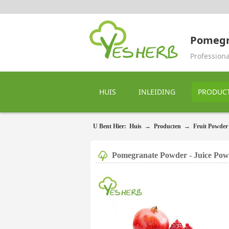
Pomegr
Profession
HUIS
INLEIDING
PRODUC
U Bent Hier:
Huis
→
Producten
→
Fruit Powder
Pomegranate Powder - Juice Po