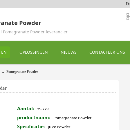
Ta
anate Powder
al Pomegranate Powder leverancier
TEN
OPLOSSINGEN
NIEUWS
CONTACTEER ONS
→
Pomegranate Powder
wder
Aantal:
YS-779
productnaam:
Pomegranate Powder
Specificatie:
Juice Powder