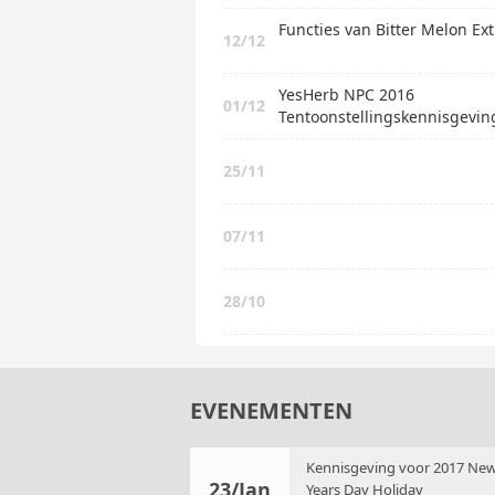
Functies van Bitter Melon Ext
12/12
YesHerb NPC 2016
01/12
Tentoonstellingskennisgevin
25/11
07/11
28/10
EVENEMENTEN
Kennisgeving voor 2017 Ne
23/Jan
Years Day Holiday