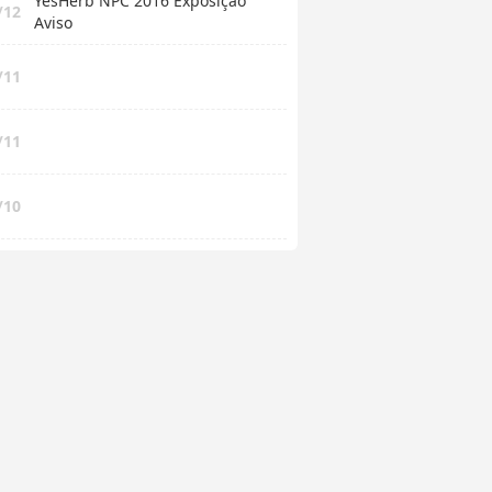
YesHerb NPC 2016 Exposição
/12
Aviso
/11
/11
/10