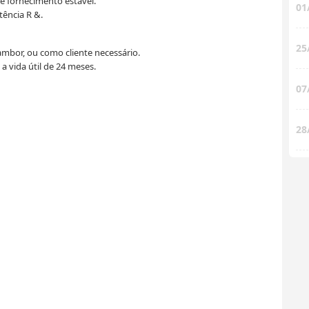
e fornecimento estável.
01
tência R &.
25
mbor, ou como cliente necessário.
a vida útil de 24 meses.
07
28