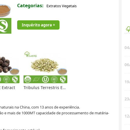
Categorias:
Extratos Vegetais
Inquérito agora +
04
06
19
 Extract
Tribulus Terrestris Extract
23
 naturais na China, com 13 anos de experiência.
ão e mais de 1000MT capacidade de processamento de matéria-
12