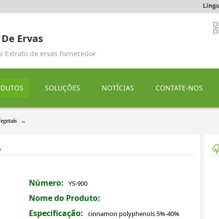
Língu
 De Ervas
l Extrato de ervas fornecedor
ODUTOS
SOLUÇÕES
NOTÍCIAS
CONTATE-NOS
egetais
→
%
Número:
YS-900
Nome do Produto:
Especificação:
cinnamon polyphenols 5%-40%