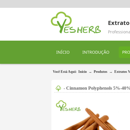
Extrato
Professiona
INÍCIO
INTRODUÇÃO
PR
Você Está Aqui:
Início
→
Produtos
→
Extratos V
- Cinnamon Polyphenols 5%-40