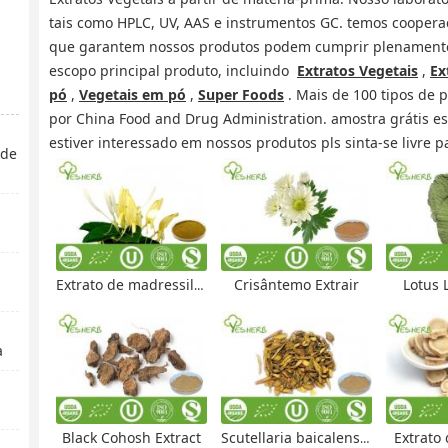
tais como HPLC, UV, AAS e instrumentos GC. temos coopera
que garantem nossos produtos podem cumprir plenamente
escopo principal produto, incluindo
Extratos Vegetais
,
Ex
pó
,
Vegetais em pó
,
Super Foods
. Mais de 100 tipos de 
por China Food and Drug Administration. amostra grátis est
estiver interessado em nossos produtos pls sinta-se livre 
rde
Extrato de madressilva
Crisântemo Extrair
Lotus 
a
Black Cohosh Extract
Scutellaria baicalensis raiz extrair
Extrato 