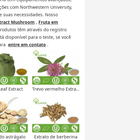
ções com Northwestern University,
 suas necessidades. Nosso
tract Mushroom
,
Fruta em
produtos têm através do registro
á disponível para o teste, se você
para
entre em contato
.
Leaf Extract
Trevo vermelho Extrato
do astrágalo
Extrato de berberina