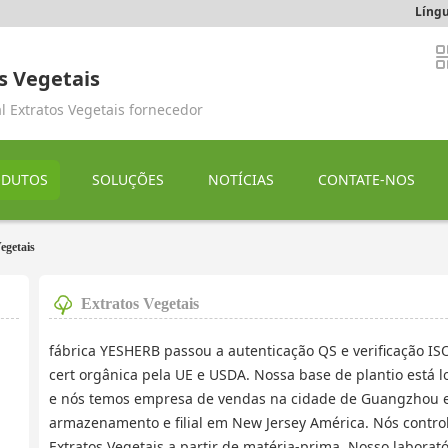
Língu
s Vegetais
l Extratos Vegetais fornecedor
ODUTOS
SOLUÇÕES
NOTÍCIAS
CONTATE-NOS
egetais
Extratos Vegetais
fábrica YESHERB passou a autenticação QS e verificação I
cert orgânica pela UE e USDA. Nossa base de plantio está l
e nós temos empresa de vendas na cidade de Guangzhou e 
armazenamento e filial em New Jersey América. Nós contr
Extratos Vegetais a partir de matéria-prima. Nosso labora