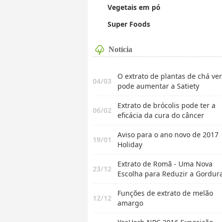
Vegetais em pó
Super Foods
Notícia
O extrato de plantas de chá ve
04/03
pode aumentar a Satiety
Extrato de brócolis pode ter a
06/02
eficácia da cura do câncer
Aviso para o ano novo de 2017
19/01
Holiday
Extrato de Romã - Uma Nova
23/12
Escolha para Reduzir a Gordur
de
Funções de extrato de melão
12/12
amargo