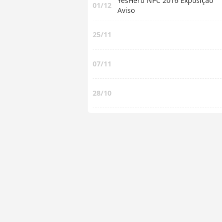
YesHerb NPC 2016 Exposição
01/12
Aviso
25/11
07/11
28/10