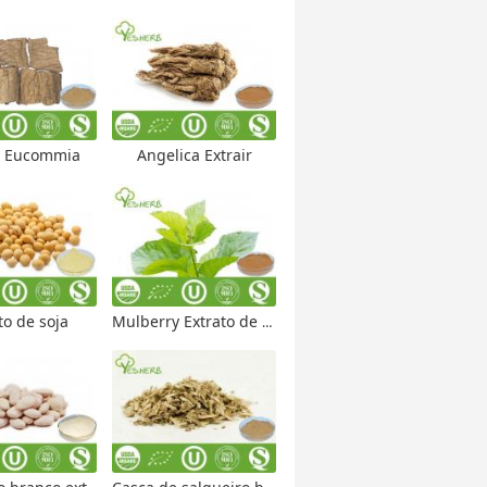
o Eucommia
Angelica Extrair
to de soja
Mulberry Extrato de folha de