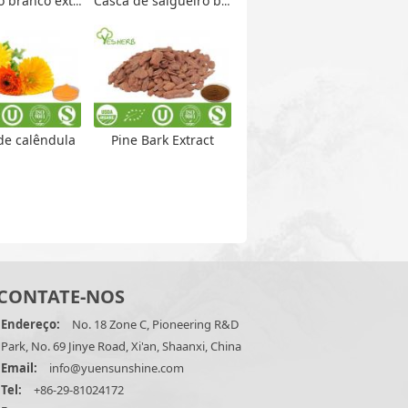
 branco extrair
Casca de salgueiro branco Extrato
de calêndula
Pine Bark Extract
CONTATE-NOS
Endereço:
No. 18 Zone C, Pioneering R&D
Park, No. 69 Jinye Road, Xi'an, Shaanxi, China
Email:
info@yuensunshine.com
Tel:
+86-29-81024172