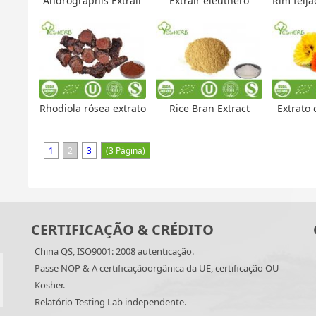
Andrographis Extrair
Extrair eleuthero
Rim feijão
Rhodiola rósea extrato
Rice Bran Extract
Extrato 
1
2
3
(3 Página)
CERTIFICAÇÃO & CRÉDITO
China QS, ISO9001: 2008 autenticação.
Passe NOP & A certificaçãoorgânica da UE, certificação OU
Kosher.
Relatório Testing Lab independente.