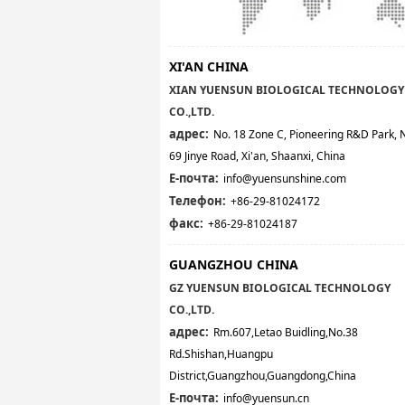
XI'AN CHINA
XIAN YUENSUN BIOLOGICAL TECHNOLOGY
CO.,LTD.
адрес:
No. 18 Zone C, Pioneering R&D Park, 
69 Jinye Road, Xi'an, Shaanxi, China
E-почта:
info@yuensunshine.com
Телефон:
+86-29-81024172
факс:
+86-29-81024187
GUANGZHOU CHINA
GZ YUENSUN BIOLOGICAL TECHNOLOGY
CO.,LTD.
адрес:
Rm.607,Letao Buidling,No.38
Rd.Shishan,Huangpu
District,Guangzhou,Guangdong,China
E-почта:
info@yuensun.cn