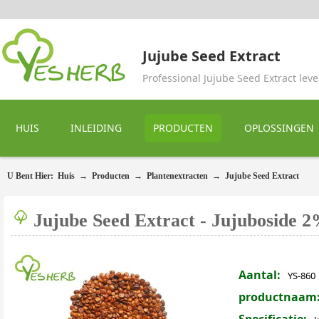
Jujube Seed Extract
Professional Jujube Seed Extract lev
HUIS
INLEIDING
PRODUCTEN
OPLOSSINGEN
U Bent Hier:
Huis
→
Producten
→
Plantenextracten
→
Jujube Seed Extract
Jujube Seed Extract - Jujuboside
Aantal:
YS-860
productnaam