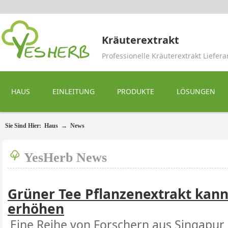
Kräuterextrakt
Professionelle Kräuterextrakt Liefera
HAUS
EINLEITUNG
PRODUKTE
LÖSUNGEN
Sie Sind Hier:
Haus
→
News
YesHerb News
Grüner Tee Pflanzenextrakt kann
erhöhen
Eine Reihe von Forschern aus Singapur 