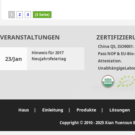
1
2
3
(3 Seite)
VERANSTALTUNGEN
ZERTIFIZIER
China QS, ISO9001:
Hinweis für 2017
Pass NOP & EU-Bio-
23/Jan
Neujahrsfeiertag
Attestation.
UnabhängigeLabor
Haus
|
Einleitung
|
Produkte
|
Lösungen
Copyright © 2010 - 2025 Xian Yuensun B